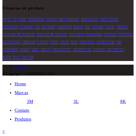
Etiquetas de produto
3L
3M
8K
BESA
BOSSAUTO
BOSTIK
CARBO TECH
COMERTIM
DENBRAVEN
DINITROL
DRESTER
DW
FARECLA
FESTOOL
GENIO
GVS
INDASA
IWATA
KLINER
LECHLER_INDUSTRY
LECHLER_REFINISH
LUDECKE
NEXTZETT
NORTON
ONEBOND
P-PROTECT
PELATEC
PRESTA
RIGO
RUPES
SATA
SCANGRIP
SEM MARCA
SIA
SIKAFLEX
SISTAR
STAR
STARK
SUNDSTROM
SVM MARCD
TELWIN
TORNADOR
UPOL
WD40
WERKU
Contato
© Copyright - COMERTIM © 2025
Home
Marcas
3M
3L
8K
Contato
Produtos
×