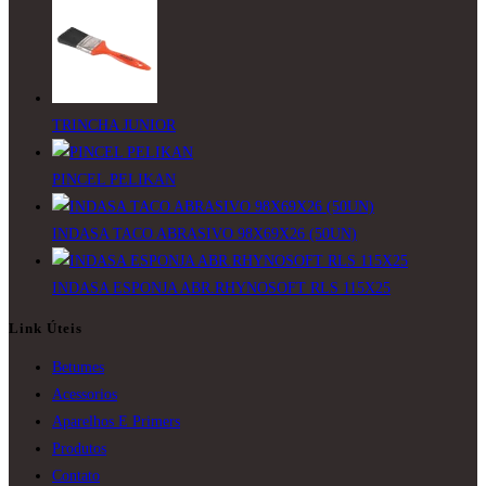
TRINCHA JUNIOR
PINCEL PELIKAN
INDASA TACO ABRASIVO 98X69X26 (50UN)
INDASA ESPONJA ABR.RHYNOSOFT RLS 115X25
Link Úteis
Betumes
Acessorios
Aparelhos E Primers
Produtos
Contato