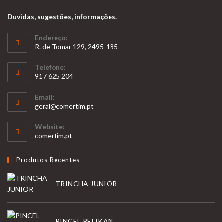
Duvidas, sugestões, informações.
Endereço:
R. de Tomar 129, 2495-185
Telefone:
917 625 204
Opens
Email:
in
Opens
geral@comertim.pt
your
in
your
application
Website:
application
comertim.pt
Produtos Recentes
TRINCHA JUNIOR
PINCEL PELIKAN