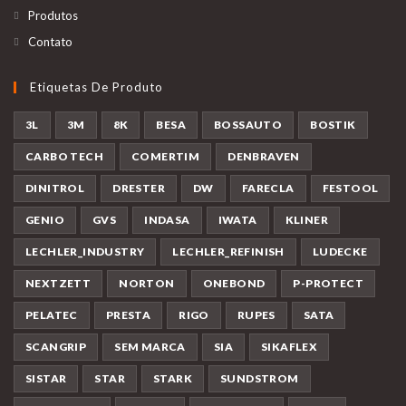
Produtos
Contato
Etiquetas De Produto
3L
3M
8K
BESA
BOSSAUTO
BOSTIK
CARBO TECH
COMERTIM
DENBRAVEN
DINITROL
DRESTER
DW
FARECLA
FESTOOL
GENIO
GVS
INDASA
IWATA
KLINER
LECHLER_INDUSTRY
LECHLER_REFINISH
LUDECKE
NEXTZETT
NORTON
ONEBOND
P-PROTECT
PELATEC
PRESTA
RIGO
RUPES
SATA
SCANGRIP
SEM MARCA
SIA
SIKAFLEX
SISTAR
STAR
STARK
SUNDSTROM