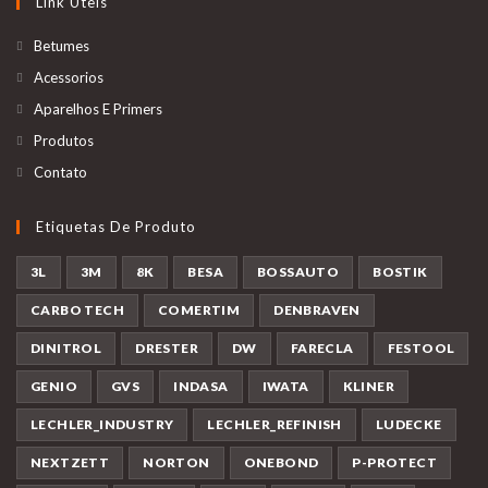
Link Úteis
Betumes
Acessorios
Aparelhos E Primers
Produtos
Contato
Etiquetas De Produto
3L
3M
8K
BESA
BOSSAUTO
BOSTIK
CARBO TECH
COMERTIM
DENBRAVEN
DINITROL
DRESTER
DW
FARECLA
FESTOOL
GENIO
GVS
INDASA
IWATA
KLINER
LECHLER_INDUSTRY
LECHLER_REFINISH
LUDECKE
NEXTZETT
NORTON
ONEBOND
P-PROTECT