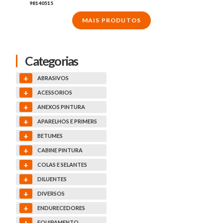
98140515
MAIS PRODUTOS
Categorias
+
ABRASIVOS
+
ACESSORIOS
+
ANEXOS PINTURA
+
APARELHOS E PRIMERS
+
BETUMES
+
CABINE PINTURA
+
COLAS E SELANTES
+
DILUENTES
+
DIVERSOS
+
ENDURECEDORES
+
EQUIPAMENTO