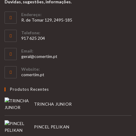
Duvidas, sugestões, informações.
Endereço:
R. de Tomar 129, 2495-185
Telefone:
917 625 204
Opens
Email:
in
Opens
geral@comertim.pt
your
in
your
application
Website:
application
comertim.pt
Produtos Recentes
TRINCHA JUNIOR
PINCEL PELIKAN