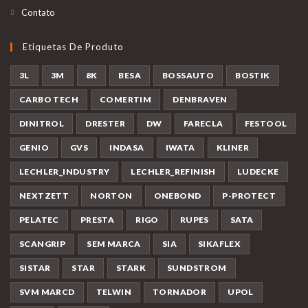
Contato
Etiquetas De Produto
3L
3M
8K
BESA
BOSSAUTO
BOSTIK
CARBO TECH
COMERTIM
DENBRAVEN
DINITROL
DRESTER
DW
FARECLA
FESTOOL
GENIO
GVS
INDASA
IWATA
KLINER
LECHLER_INDUSTRY
LECHLER_REFINISH
LUDECKE
NEXTZETT
NORTON
ONEBOND
P-PROTECT
PELATEC
PRESTA
RIGO
RUPES
SATA
SCANGRIP
SEM MARCA
SIA
SIKAFLEX
SISTAR
STAR
STARK
SUNDSTROM
SVM MARCD
TELWIN
TORNADOR
UPOL