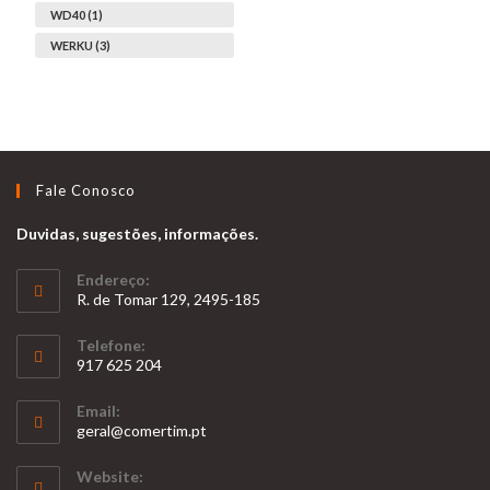
WD40 (1)
WERKU (3)
Fale Conosco
Duvidas, sugestões, informações.
Endereço:
R. de Tomar 129, 2495-185
Telefone:
917 625 204
Opens
Email:
in
Opens
geral@comertim.pt
your
in
your
application
Website:
application