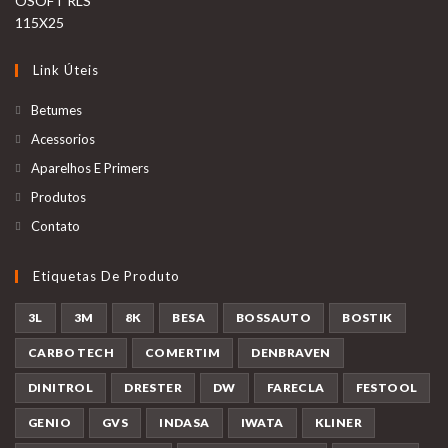
Link Úteis
Betumes
Acessorios
Aparelhos E Primers
Produtos
Contato
Etiquetas De Produto
3L
3M
8K
BESA
BOSSAUTO
BOSTIK
CARBO TECH
COMERTIM
DENBRAVEN
DINITROL
DRESTER
DW
FARECLA
FESTOOL
GENIO
GVS
INDASA
IWATA
KLINER