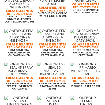
COLAS E SELANTES
REF : 78072765579
COLAS E SELANTES
ONEBOND EP POWER
REF : 78072765565
COLAS E SELANTES
METAL 60MIN 195ML
ONEBOND COLA VIDROS
REF : 78072764225
PU FAST 120MIN 310ML
ONEBOND COLA 8422
UNIVERSAL EPOXY 2
COMP. SEC. RAPIDA 24ML
COLAS E SELANTES
COLAS E SELANTES
COLAS E SELANTES
REF : 66623391399
REF : 66623391403
REF : 78072765578
ONEBOND FITA
ONEBOND FITA
ONEBOND MS SEAL 45
AMERICANA DT500
AMERICANA DT500
SPRAY PULVERIZAVEL
CINZA 48MMX25M
PRETA 48MMx25M
GREY 290ML
COLAS E SELANTES
COLAS E SELANTES
COLAS E SELANTES
REF : 78072768763
REF : 66254427408
REF : 78072765569
ONEBOND MS SEAL 45
ONEBOND MS SEAL 50
ONEBOND PRIMARIO
SPRAY PULVERIZAVEL
PINCELAVEL BRANCO
VIDROS PU PRETO 30ML
OCRE 290ML
290ML