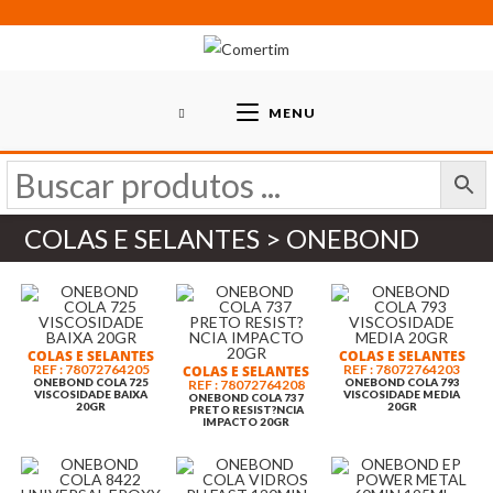
Skip
to
content
MENU
COLAS E SELANTES > ONEBOND
COLAS E SELANTES
COLAS E SELANTES
REF : 78072764205
REF : 78072764203
COLAS E SELANTES
ONEBOND COLA 725
ONEBOND COLA 793
REF : 78072764208
VISCOSIDADE BAIXA
VISCOSIDADE MEDIA
ONEBOND COLA 737
20GR
20GR
PRETO RESIST?NCIA
IMPACTO 20GR