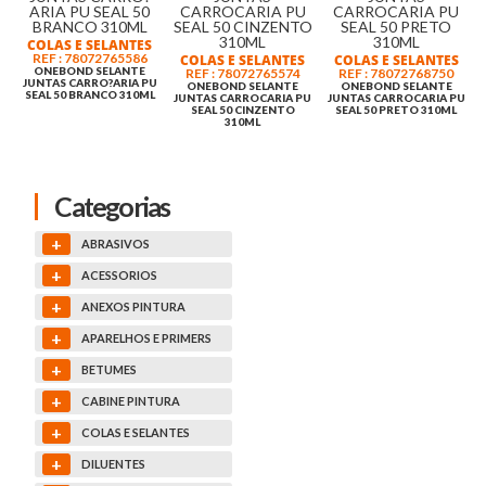
COLAS E SELANTES
REF : 78072765586
COLAS E SELANTES
COLAS E SELANTES
ONEBOND SELANTE
REF : 78072765574
REF : 78072768750
JUNTAS CARRO?ARIA PU
ONEBOND SELANTE
ONEBOND SELANTE
SEAL 50 BRANCO 310ML
JUNTAS CARROCARIA PU
JUNTAS CARROCARIA PU
SEAL 50 CINZENTO
SEAL 50 PRETO 310ML
310ML
Categorias
+
ABRASIVOS
+
ACESSORIOS
+
ANEXOS PINTURA
+
APARELHOS E PRIMERS
+
BETUMES
+
CABINE PINTURA
+
COLAS E SELANTES
+
DILUENTES