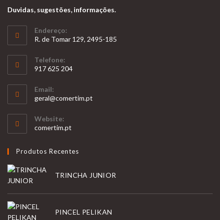
Duvidas, sugestões, informações.
Endereço:
R. de Tomar 129, 2495-185
Telefone:
917 625 204
Opens
Email:
in
Opens
geral@comertim.pt
your
in
your
application
Website:
application
comertim.pt
Produtos Recentes
TRINCHA JUNIOR
PINCEL PELIKAN