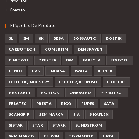
Produtos
Contato
Etiquetas De Produto
3L
3M
8K
BESA
BOSSAUTO
BOSTIK
CARBO TECH
COMERTIM
DENBRAVEN
DINITROL
DRESTER
DW
FARECLA
FESTOOL
GENIO
GVS
INDASA
IWATA
KLINER
LECHLER_INDUSTRY
LECHLER_REFINISH
LUDECKE
NEXTZETT
NORTON
ONEBOND
P-PROTECT
PELATEC
PRESTA
RIGO
RUPES
SATA
SCANGRIP
SEM MARCA
SIA
SIKAFLEX
SISTAR
STAR
STARK
SUNDSTROM
SVM MARCD
TELWIN
TORNADOR
UPOL