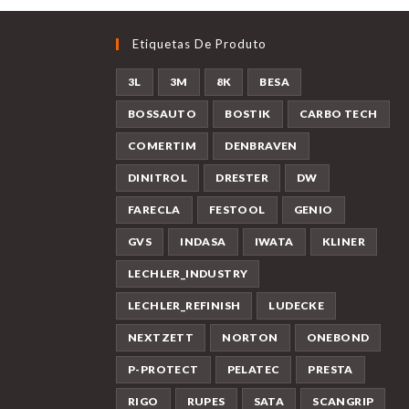
Etiquetas De Produto
3L
3M
8K
BESA
BOSSAUTO
BOSTIK
CARBO TECH
COMERTIM
DENBRAVEN
DINITROL
DRESTER
DW
FARECLA
FESTOOL
GENIO
GVS
INDASA
IWATA
KLINER
LECHLER_INDUSTRY
LECHLER_REFINISH
LUDECKE
NEXTZETT
NORTON
ONEBOND
P-PROTECT
PELATEC
PRESTA
RIGO
RUPES
SATA
SCANGRIP