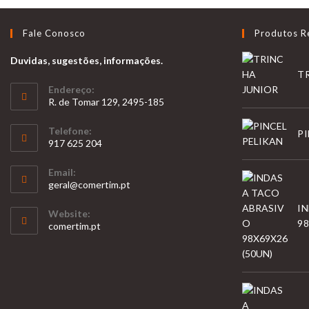
Fale Conosco
Produtos R
Duvidas, sugestões, informações.
T
Endereço:
R. de Tomar 129, 2495-185
Telefone:
PI
917 625 204
Opens
Email:
in
Opens
geral@comertim.pt
your
in
I
your
application
Website:
application
98
comertim.pt