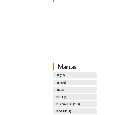
DETAIL GUN
ACTIVADOR DE
CIANOCRILATO, 200 ML
Marcas
3L (25)
3M (58)
8K (38)
BESA (2)
BOSSAUTO (189)
BOSTIK (1)