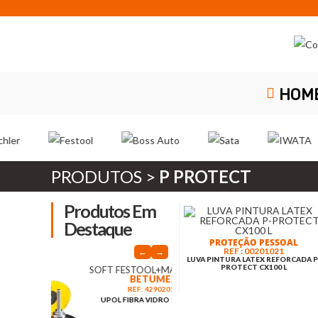
Skip
to
content
HOM
PRODUTOS >
P PROTECT
Produtos Em
Destaque
PROTEÇÃO PESSOAL
REF : 00201021
←
→
LUVA PINTURA LATEX REFORCADA P
PROTECT CX100 L
PINTURA
BETUMES
REF: 090009
BS TUBO TINTA PLASTICOS
PAP
REF: 42902013
ESPECIAL PLAST-PT NEGRO
UPOL FIBRA VIDRO 1L – P.40/2
75ML