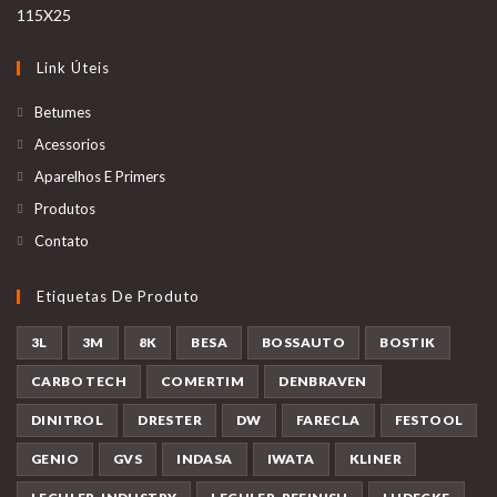
Link Úteis
Betumes
Acessorios
Aparelhos E Primers
Produtos
Contato
Etiquetas De Produto
3L
3M
8K
BESA
BOSSAUTO
BOSTIK
CARBO TECH
COMERTIM
DENBRAVEN
DINITROL
DRESTER
DW
FARECLA
FESTOOL
GENIO
GVS
INDASA
IWATA
KLINER