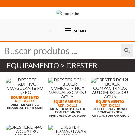
Skip
to
content
MENU
EQUIPAMENTO > DRESTER
EQUIPAMENTO
REF : R9211
EQUIPAMENTO
EQUIPAMENTO
DRESTER ADITIVO
REF : DC11I
REF : DC12I
COAGULANTE PO 1,5KG
DRESTER DC11I BOXER
DRESTER DC12I BOXER
COMPACT-INOX
COMPACT-INOX
MANUAL SOLV OU AGUA
AUTOM. SOLV OU AGUA