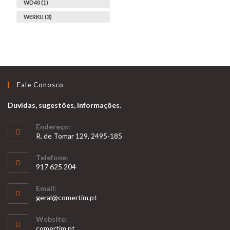
WD40 (1)
WERKU (3)
Fale Conosco
Duvidas, sugestões, informações.
Endereço:
R. de Tomar 129, 2495-185
Telefone:
917 625 204
Opens
Email:
in
Opens
geral@comertim.pt
your
in
your
application
Website:
application
comertim.pt