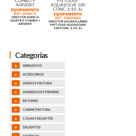
EQUIPAMENTO
REF : DI44CA
EQUIPAMENTO
DRESTER DI44C-A
REF : 50030065
QUATRO COMBO +
DRESTER LIQ.MAQ LAVAR
AIRVENT
PISTOLAS-AQUASOLVE
100 CONC. 1:10 -1L
Categorias
+
ABRASIVOS
+
ACESSORIOS
+
ANEXOS PINTURA
+
APARELHOS E PRIMERS
+
BETUMES
+
CABINE PINTURA
+
COLAS E SELANTES
+
DILUENTES
+
DIVERSOS