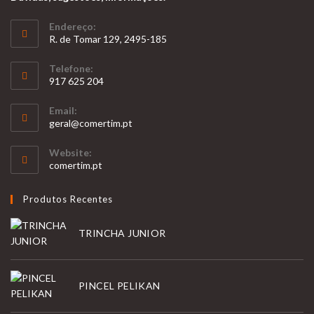
Endereço:
R. de Tomar 129, 2495-185
Telefone:
917 625 204
Opens
Email:
in
Opens
geral@comertim.pt
your
in
your
application
Website:
application
comertim.pt
Produtos Recentes
TRINCHA JUNIOR
PINCEL PELIKAN