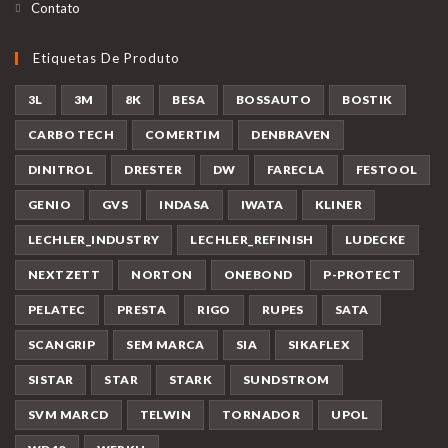
Contato
Etiquetas De Produto
3L
3M
8K
BESA
BOSSAUTO
BOSTIK
CARBO TECH
COMERTIM
DENBRAVEN
DINITROL
DRESTER
DW
FARECLA
FESTOOL
GENIO
GVS
INDASA
IWATA
KLINER
LECHLER_INDUSTRY
LECHLER_REFINISH
LUDECKE
NEXTZETT
NORTON
ONEBOND
P-PROTECT
PELATEC
PRESTA
RIGO
RUPES
SATA
SCANGRIP
SEM MARCA
SIA
SIKAFLEX
SISTAR
STAR
STARK
SUNDSTROM
SVM MARCD
TELWIN
TORNADOR
UPOL