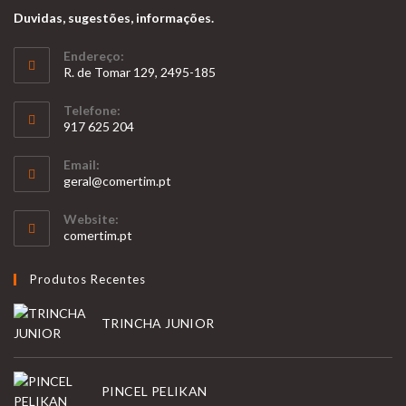
Duvidas, sugestões, informações.
Endereço:
R. de Tomar 129, 2495-185
Telefone:
917 625 204
Opens
Email:
in
Opens
geral@comertim.pt
your
in
your
application
Website:
application
comertim.pt
Produtos Recentes
TRINCHA JUNIOR
PINCEL PELIKAN