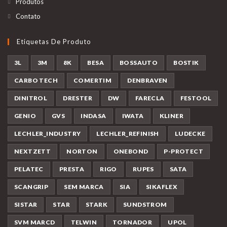
Produtos
Contato
Etiquetas De Produto
3L
3M
8K
BESA
BOSSAUTO
BOSTIK
CARBO TECH
COMERTIM
DENBRAVEN
DINITROL
DRESTER
DW
FARECLA
FESTOOL
GENIO
GVS
INDASA
IWATA
KLINER
LECHLER_INDUSTRY
LECHLER_REFINISH
LUDECKE
NEXTZETT
NORTON
ONEBOND
P-PROTECT
PELATEC
PRESTA
RIGO
RUPES
SATA
SCANGRIP
SEM MARCA
SIA
SIKAFLEX
SISTAR
STAR
STARK
SUNDSTROM
SVM MARCD
TELWIN
TORNADOR
UPOL