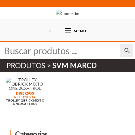
Skip
to
content
MENU
PRODUTOS >
SVM MARCD
DIVERSOS
REF : 050214
TROLLEY QBRICK MIXTO
ONE 2CX+TROL
Categorias