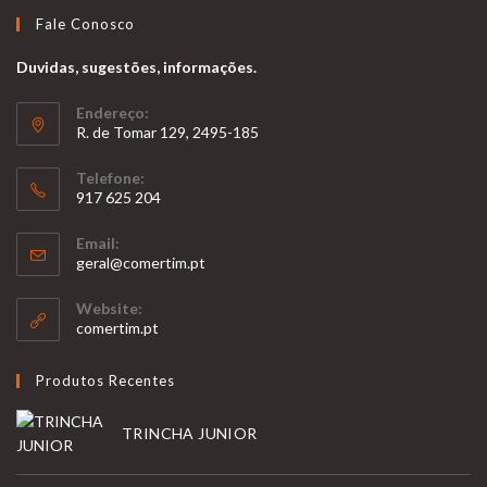
Fale Conosco
Duvidas, sugestões, informações.
Endereço:
R. de Tomar 129, 2495-185
Telefone:
917 625 204
Opens
Email:
in
Opens
geral@comertim.pt
your
in
your
application
Website:
application
comertim.pt
Produtos Recentes
TRINCHA JUNIOR