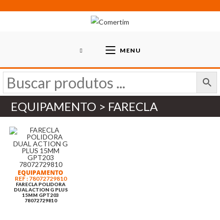
Skip
to
content
MENU
EQUIPAMENTO > FARECLA
EQUIPAMENTO
REF : 78072729810
FARECLA POLIDORA
DUAL ACTION G PLUS
15MM GPT203
78072729810