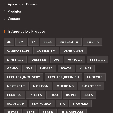
Aparelhos E Primers
Produtos
Contato
Etiquetas De Produto
3L
3M
8K
BESA
BOSSAUTO
BOSTIK
CARBO TECH
COMERTIM
DENBRAVEN
DINITROL
DRESTER
DW
FARECLA
FESTOOL
GENIO
GVS
INDASA
IWATA
KLINER
LECHLER_INDUSTRY
LECHLER_REFINISH
LUDECKE
NEXTZETT
NORTON
ONEBOND
P-PROTECT
PELATEC
PRESTA
RIGO
RUPES
SATA
SCANGRIP
SEM MARCA
SIA
SIKAFLEX
SISTAR
STAR
STARK
SUNDSTROM