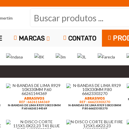
B
u
s
PRO
E
MARCAS
CONTATO
c
a
r
p
r
ABRASIVOS
ABRASIVOS
REF : 66261144369
REF : 66623303270
o
M
N-BANDAS DE LIMA R929 10X330MM
N-BANDAS DE LIMA R929 10X330MM
P.60 66261144369
P.80 66623303270
EQUIPAMENTO
ABRASIVOS
d
REF: 13186533P
ACESSORIOS
ABRASIVOS
EQUIPAMENT
REF:
ATA PISTOLA SUPERNOVA
INDASA TIRAS VELCRO C
REF: 66623324955
REF: 100392
REF: 31145201
400 BASE 1.3 13186533P
70X420
BS BPS ADAPTADOR A5 IWATA
N-DISCO NORTON ICE 80MM
SATA PISTOLA JET 100 B