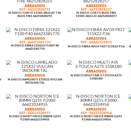
u
Q255 P.2000 66623324955
W400 / plexia / voylet
1.8 145201
ABRASIVOS
ABRASIVOS
REF : 66252828255
t
REF : 66252828257
N-DISCO CORTE 115X1.0X22,23 T41
N-DISCO CORTE BLUE FIRE
1
BLUE FIRE 66252828255
125X1.6X22.23 66252828257
o
s
ABRASIVOS
ABRASIVOS
REF : 66623385770
REF : 63642532855
.
N-DISCO FIBRA 125X22 F100 P.40
N-DISCO FIBRA AVOS F827 115X22 P.36
N
66623385770
.
.
ABRASIVOS
ABRASIVOS
N-DISCO MULTI AIR S.TOUCH A275
150X180
N
N-DISCO LAMELADO 125X22 VULCAN
INOX/METAL
ABRASIVOS
ABRASIVOS
REF : 66623324955
REF : 66623324956
N-DISCO NORTON ICE 80MM Q255
N-DISCO NORTON ICE 80MM Q255
P.2000 66623324955
P.3000 66623324956