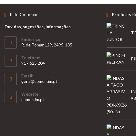
Fale Conosco
Produtos R
Duvidas, sugestões, informações.
T
Endereço:
R. de Tomar 129, 2495-185
Telefone:
PI
917 625 204
Opens
Email:
in
Opens
geral@comertim.pt
your
in
I
your
application
Website:
application
98
comertim.pt