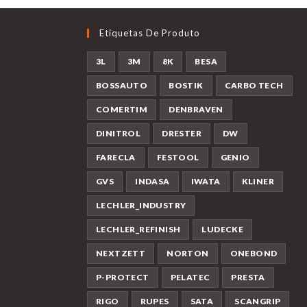
Etiquetas De Produto
3L
3M
8K
BESA
BOSSAUTO
BOSTIK
CARBO TECH
COMERTIM
DENBRAVEN
DINITROL
DRESTER
DW
FARECLA
FESTOOL
GENIO
GVS
INDASA
IWATA
KLINER
LECHLER_INDUSTRY
LECHLER_REFINISH
LUDECKE
NEXTZETT
NORTON
ONEBOND
P-PROTECT
PELATEC
PRESTA
RIGO
RUPES
SATA
SCANGRIP