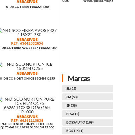
AZUL J286343 750 SERVICOS
W400 / plexia / voylet
ABRASIVOS
(ROLO)
N-DISCO FIBRA 115X22 F100
ABRASIVOS
REF : 63642532856
-DISCO FIBRA AVOS F827 115X22 P.80
ABRASIVOS
Marcas
N-DISCO NORTON ICE 150MM Q255
3L (25)
3M (58)
8K (38)
BESA (2)
ABRASIVOS
REF : 66261110838
BOSSAUTO (189)
N-DISCO NORTON PURE ICE FILM
Q175 66261110838 D150 15H P1000
BOSTIK (1)