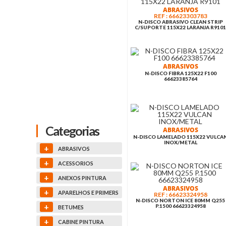
PAIR
ABRASIVOS
REF : 66623303783
N-DISCO ABRASIVO CLEAN STRIP
C/SUPORTE 115X22 LARANJA R910
DIVERSOS
REF: 050214
ABRASIVOS
TROLLEY QBRICK MIXTO ONE
2CX+TROL
N-DISCO FIBRA 125X22 F100
66623385764
Categorias
ABRASIVOS
N-DISCO LAMELADO 115X22 VULCA
INOX/METAL
+
ABRASIVOS
+
ACESSORIOS
+
ANEXOS PINTURA
ABRASIVOS
+
APARELHOS E PRIMERS
REF : 66623324958
N-DISCO NORTON ICE 80MM Q255
+
P.1500 66623324958
BETUMES
+
CABINE PINTURA