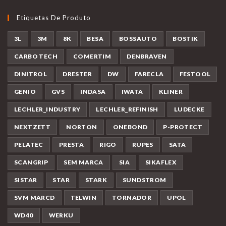
Etiquetas De Produto
3L
3M
8K
BESA
BOSSAUTO
BOSTIK
CARBO TECH
COMERTIM
DENBRAVEN
DINITROL
DRESTER
DW
FARECLA
FESTOOL
GENIO
GVS
INDASA
IWATA
KLINER
LECHLER_INDUSTRY
LECHLER_REFINISH
LUDECKE
NEXTZETT
NORTON
ONEBOND
P-PROTECT
PELATEC
PRESTA
RIGO
RUPES
SATA
SCANGRIP
SEM MARCA
SIA
SIKAFLEX
SISTAR
STAR
STARK
SUNDSTROM
SVM MARCD
TELWIN
TORNADOR
UPOL
WD40
WERKU