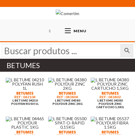
Skip
to
content
MENU
BETUMES
BETUMES
BETUMES
BETUMES
REF : 042104
REF : 043804
REF : 043802
L BETUME 04210
L BETUME 04380
L BETUME 04380
POLYFAN RUSH 1L
POLYDUR ZINC 2KG
POLYDUR ZINC
CARTUCHO 1,5KG
BETUMES
BETUMES
BETUMES