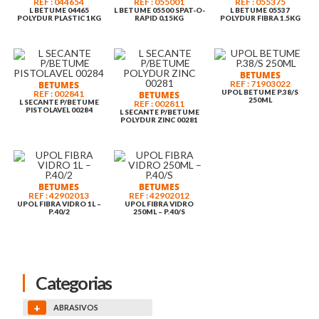
REF : 044654
REF : 055001
REF : 055375
L BETUME 04465
L BETUME 05500 SPAT-O-
L BETUME 05537
POLYDUR PLASTIC 1KG
RAPID 0,15KG
POLYDUR FIBRA 1.5KG
BETUMES
REF : 71903022
BETUMES
UPOL BETUME P.38/S
REF : 002841
BETUMES
250ML
L SECANTE P/BETUME
REF : 002811
PISTOLAVEL 00284
L SECANTE P/BETUME
POLYDUR ZINC 00281
BETUMES
BETUMES
REF : 42902013
REF : 42902012
UPOL FIBRA VIDRO 1L –
UPOL FIBRA VIDRO
P.40/2
250ML – P.40/S
Categorias
+
ABRASIVOS