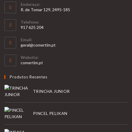
Endereço:
R. de Tomar 129, 2495-185
Telefone:
917 625 204
Opens
Email:
in
Opens
geral@comertim.pt
your
in
your
application
Website:
application
comertim.pt
Produtos Recentes
TRINCHA JUNIOR
PINCEL PELIKAN