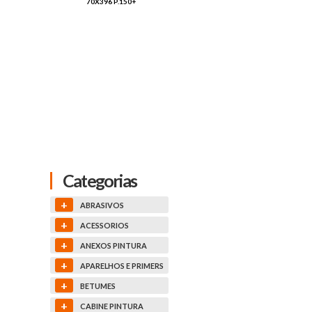
 P.150+
Categorias
+
ABRASIVOS
+
ACESSORIOS
+
ANEXOS PINTURA
+
APARELHOS E PRIMERS
+
BETUMES
+
CABINE PINTURA