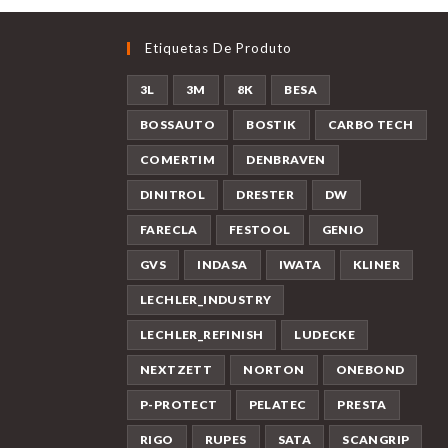
Etiquetas De Produto
3L
3M
8K
BESA
BOSSAUTO
BOSTIK
CARBO TECH
COMERTIM
DENBRAVEN
DINITROL
DRESTER
DW
FARECLA
FESTOOL
GENIO
GVS
INDASA
IWATA
KLINER
LECHLER_INDUSTRY
LECHLER_REFINISH
LUDECKE
NEXTZETT
NORTON
ONEBOND
P-PROTECT
PELATEC
PRESTA
RIGO
RUPES
SATA
SCANGRIP