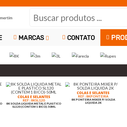
B
u
s
PRO
E
MARCAS
CONTATO
c
a
r
p
r
COLAS E SELANTES
REF : 8KPONTEIRA
COLAS E SELANTES
8K PONTEIRA MIXER P/ SOLDA
REF : 8KSL120
o
LIQUIDA 2K
CO
8K SOLDA LIQUIDA METAL E PLASTICO
SL120 (CONTEM 1 BICO)-50ML
POLIMENTO
LAVAGEM
POLIMENTO
d
REF: 9DA150S
ACESSORIOS
REF: 970710
REF: 45951815
PLASTICO
RUPES BOINA POLIMENTO
NEXTZETT FELGEN-REINIGER
3M 51815 MASSA POLI
REF: 23195197
REF: 110061
ALTA PERF. DA ULTRA FINA
PLUS 500 ML LIMP.JANTES
RAPIDO FAST CUT 
TOMADA AR OMG 125
BS SPRAY PLAST
BRANCA 150MM
97071215
EXTREME 1L