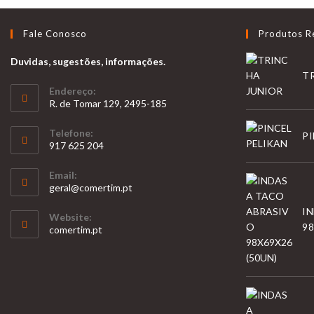
Fale Conosco
Produtos R
Duvidas, sugestões, informações.
T
Endereço:
R. de Tomar 129, 2495-185
Telefone:
PI
917 625 204
Opens
Email:
in
Opens
geral@comertim.pt
your
in
I
your
application
Website:
application
98
comertim.pt