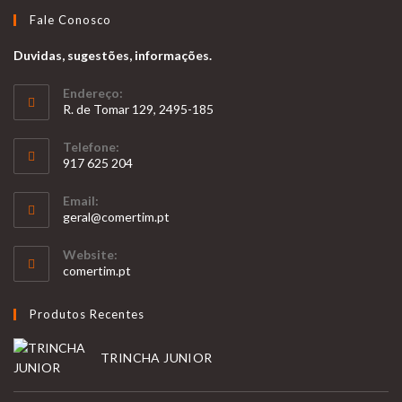
Fale Conosco
Duvidas, sugestões, informações.
Endereço:
R. de Tomar 129, 2495-185
Telefone:
917 625 204
Opens
Email:
in
Opens
geral@comertim.pt
your
in
your
application
Website:
application
comertim.pt
Produtos Recentes
TRINCHA JUNIOR