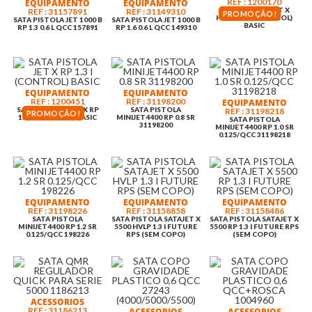
REF : 1200170
EQUIPAMENTO
EQUIPAMENTO
SATA PISTOLA JET X
REF : 31157891
REF : 31149310
PROMOÇÃO!
HVLP 1.3 I (CONTROL)
SATA PISTOLA JET 1000 B
SATA PISTOLA JET 1000 B
BASIC
RP 1.3 0.6 L QCC 157891
RP 1.6 0.6 L QCC 149310
EQUIPAMENTO
EQUIPAMENTO
REF : 1200451
REF : 31198200
EQUIPAMENTO
SATA PISTOLA JET X RP
SATA PISTOLA
REF : 31198218
PROMOÇÃO!
1.3 I (CONTROL) BASIC
MINIJET4400 RP 0.8 SR
SATA PISTOLA
31198200
MINIJET4400 RP 1.0 SR
0.125/QCC 31198218
EQUIPAMENTO
EQUIPAMENTO
EQUIPAMENTO
REF : 31198226
REF : 31158858
REF : 31158486
SATA PISTOLA
SATA PISTOLA SATAJET X
SATA PISTOLA SATAJET X
MINIJET4400 RP 1.2 SR
5500 HVLP 1.3 I FUTURE
5500 RP 1.3 I FUTURE RPS
0.125/QCC 198226
RPS (SEM COPO)
(SEM COPO)
ACESSORIOS
REF : 31186213
ACESSORIOS
ACESSORIOS