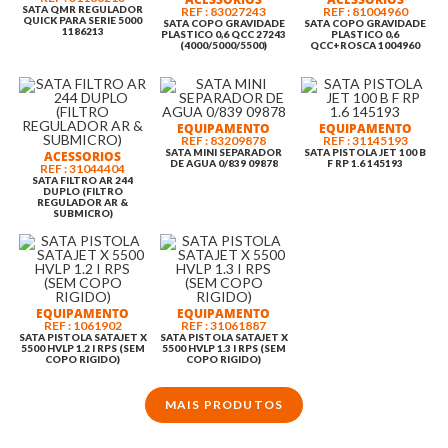
SATA QMR REGULADOR
REF : 83027243
REF : 81004960
QUICK PARA SERIE 5000
SATA COPO GRAVIDADE
SATA COPO GRAVIDADE
1186213
PLASTICO 0,6 QCC 27243
PLASTICO 0,6
(4000/5000/5500)
QCC+ROSCA 1004960
EQUIPAMENTO
EQUIPAMENTO
REF : 83209878
REF : 31145193
SATA MINI SEPARADOR
SATA PISTOLA JET 100 B
ACESSORIOS
DE AGUA 0/839 09878
F RP 1.6 145193
REF : 31044404
SATA FILTRO AR 244
DUPLO (FILTRO
REGULADOR AR &
SUBMICRO)
EQUIPAMENTO
EQUIPAMENTO
REF : 1061902
REF : 31061887
SATA PISTOLA SATAJET X
SATA PISTOLA SATAJET X
5500 HVLP 1.2 I RPS (SEM
5500 HVLP 1.3 I RPS (SEM
COPO RIGIDO)
COPO RIGIDO)
MAIS PRODUTOS