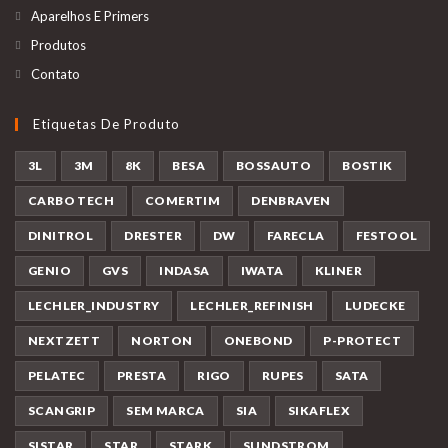
Aparelhos E Primers
Produtos
Contato
Etiquetas De Produto
3L
3M
8K
BESA
BOSSAUTO
BOSTIK
CARBO TECH
COMERTIM
DENBRAVEN
DINITROL
DRESTER
DW
FARECLA
FESTOOL
GENIO
GVS
INDASA
IWATA
KLINER
LECHLER_INDUSTRY
LECHLER_REFINISH
LUDECKE
NEXTZETT
NORTON
ONEBOND
P-PROTECT
PELATEC
PRESTA
RIGO
RUPES
SATA
SCANGRIP
SEM MARCA
SIA
SIKAFLEX
SISTAR
STAR
STARK
SUNDSTROM