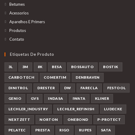
Betumes
Acessorios
Aparelhos E Primers
Produtos
Contato
Etiquetas De Produto
3L
3M
8K
BESA
BOSSAUTO
BOSTIK
CARBO TECH
COMERTIM
DENBRAVEN
DINITROL
DRESTER
DW
FARECLA
FESTOOL
GENIO
GVS
INDASA
IWATA
KLINER
LECHLER_INDUSTRY
LECHLER_REFINISH
LUDECKE
NEXTZETT
NORTON
ONEBOND
P-PROTECT
PELATEC
PRESTA
RIGO
RUPES
SATA