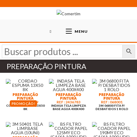
Skip
to
content
MENU
PREPARAÇÃO PINTURA
PREPARAÇÃO
PREPARAÇÃO
PREPARAÇÃO
PINTURA
PINTURA
PINTURA
REF : 01901009
REF : 2436783
REF : 068001
PROMOÇÃO!
CORDAO ESPUMA 13X50
INDASA TELA LIMPEZA
3M 06800 FITA P/
8K
BASE AGUA 400X400
DESBATIDOS 1 ROLO