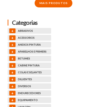
MAIS PRODUTOS
Categorias
+
ABRASIVOS
+
ACESSORIOS
+
ANEXOS PINTURA
+
APARELHOS E PRIMERS
+
BETUMES
+
CABINE PINTURA
+
COLAS E SELANTES
+
DILUENTES
+
DIVERSOS
+
ENDURECEDORES
+
EQUIPAMENTO
+
LAVAGEM