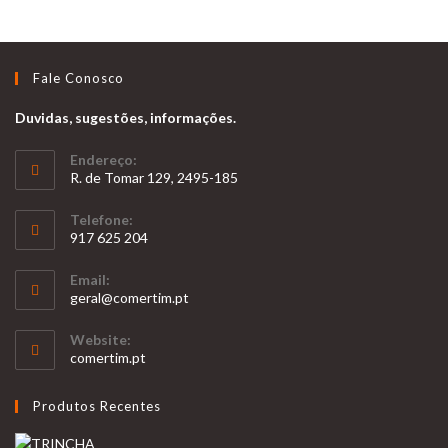
Fale Conosco
Duvidas, sugestões, informações.
Endereço:
R. de Tomar 129, 2495-185
Telefone:
917 625 204
Opens
Email:
in
Opens
geral@comertim.pt
your
in
your
application
Website:
application
comertim.pt
Produtos Recentes