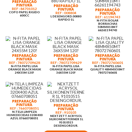
PREPARAÇÃO
PINTURA
PREPARAÇÃO
REF : 84701012
PINTURA
PREPARAÇÃO
COPO PAPEL RIGIDO
REF : 008804
PINTURA
600CC
L DESENGORD.00880
REF : 61194743
RAPIDO 1L
N-FITA ISOLAR
BORRACHAS
50MMX10MT
66261194743
PREPARAÇÃO
PREPARAÇÃO
PREPARAÇÃO
PINTURA
PINTURA
PINTURA
REF : 78072709628
REF : 78072709629
REF : 78072760601
N-FITA PAPEL LISA
N-FITA PAPEL LISA
N-FITA PAPEL LISA
ORANGE BLACK MASK
ORANGE BLACK MASK
QUALITY 48MMX50MT
24X55M 120?
36X55M 120?
78072760601
PREPARAÇÃO
PINTURA
PREPARAÇÃO
REF : 7660708051
PINTURA
N-TELA LIMPEZA
REF : 910105
HUMEDECIDAS 320X400
NEXTZETT ACRYSOL
AZUL 07660708051
SILIKONENTFERNER 1L
91010515
DESENGORDUR.